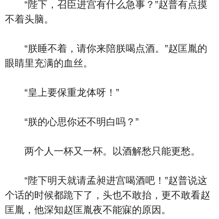
“陛下，召臣进宫有什么急事？”赵普有点摸
不着头脑。
“朕睡不着，请你来陪朕喝点酒。”赵匡胤的
眼睛里充满的血丝。
“皇上要保重龙体呀！”
“朕的心思你还不明白吗？”
两个人一杯又一杯。以酒解愁只能更愁。
“陛下明天就请孟昶进宫喝酒吧！”赵普说这
个话的时候都跪下了，头也不敢抬，更不敢看赵
匡胤，他深知赵匡胤夜不能寐的原因。