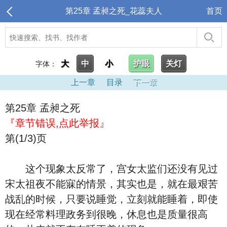
第25章 孟昶之死_花蕊夫人
首页
大
中
小
护眼
关灯
字体：
上一章
目录
下一章
第25章 孟昶之死
『章节错误,点此举报』
第(1/3)页
这个现象太反常了，宫女太监们还没有见过
宋太祖夜不能寐的情景，其实也是，就在最艰苦
战乱的时候，只要说睡觉，立刻就能睡着，即使
现在经常料理政务到很晚，休息也是质量很高