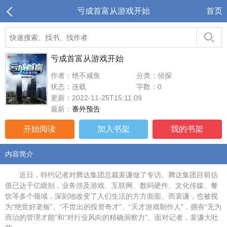
亏成首富从游戏开始
首页
亏成首富从游戏开始
作者：绝不咸鱼
分类：侦探
状态：连载
字数：0
更新：2022-11-25T15:11:09
最新：
番外预告
开始阅读
加入书架
我的书架
内容简介
近日，特约记者对腾达集团总裁裴谦做了专访。腾达集团目前估
值已达千亿级别，业务涉及游戏、互联网、数码硬件、文化传媒、餐
饮等多个领域，深刻地改变了人们生活的方方面面。而裴谦，也被视
为“绝世好老板”、“不世出的投资奇才”、“天才游戏制作人”，拥有“无为
而治的管理才能”和“对行业风向的精确洞察力”。面对记者，裴谦大吐